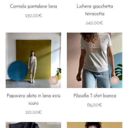
prodotto
ha
Corniolo pantalone lana
Lichene giacchetta
più
terracotta
130,00
€
varianti.
140,00
€
Le
opzioni
possono
essere
scelte
nella
pagina
Questo
Questo
del
prodotto
prodotto
prodotto
ha
ha
Papavero abito in lana ecrù
Pilosella T-shirt bianca
più
più
scuro
65,00
€
varianti.
varianti.
110,00
€
Le
Le
opzioni
opzioni