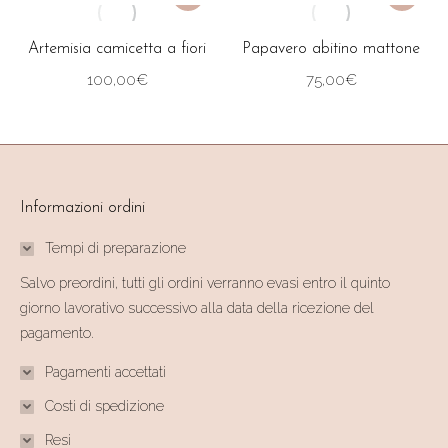
opzioni
prodotto
opzioni
prodotto
del
del
possono
ha
possono
ha
prodotto
prodotto
Artemisia camicetta a fiori
Papavero abitino mattone
essere
più
essere
più
100,00
€
75,00
€
scelte
varianti.
scelte
varianti.
nella
Le
nella
Le
pagina
opzioni
pagina
opzioni
del
possono
del
possono
prodotto
essere
prodotto
essere
Informazioni ordini
scelte
scelte
Tempi di preparazione
nella
nella
Salvo preordini, tutti gli ordini verranno evasi entro il quinto
pagina
pagina
giorno lavorativo successivo alla data della ricezione del
del
del
pagamento.
prodotto
prodotto
Pagamenti accettati
Costi di spedizione
Resi