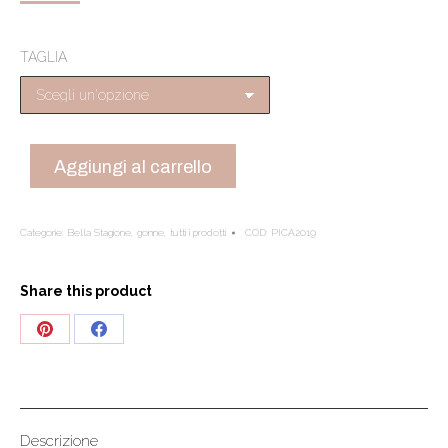
TAGLIA
Aggiungi al carrello
Categorie:
Bella Stagione
,
gonne
,
tutti i prodotti
COD:
PICA2019
Share this product
Share
Share
on
on
Pinterest
Facebook
Descrizione