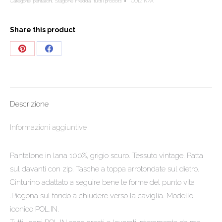
Categorie:
pantaloni
,
Stagione Fredda
,
tutti i prodotti
COD:
N/A
quantità
Share this product
Share
Share
on
on
Pinterest
Facebook
Descrizione
Informazioni aggiuntive
Pantalone in lana 100%, grigio scuro. Tessuto vintage. Patta
sul davanti con zip. Tasche a toppa arrotondate sul dietro.
Cinturino adattato a seguire bene le forme del punto vita
.Piegona sul fondo a chiudere verso la caviglia. Modello
iconico POL.IN.