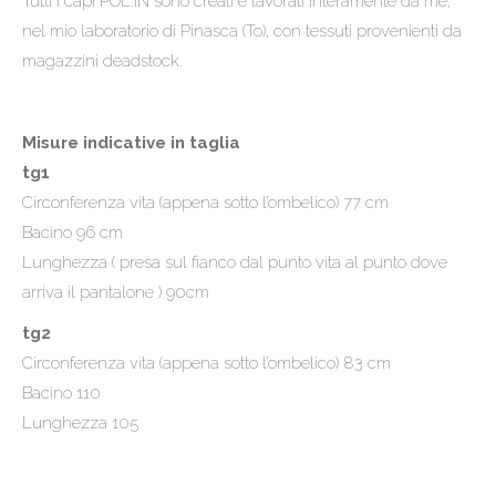
Tutti i capi POL.IN sono creati e lavorati interamente da me,
nel mio laboratorio di Pinasca (To), con tessuti provenienti da
magazzini deadstock.
Misure indicative in taglia
tg1
Circonferenza vita (appena sotto l’ombelico) 77 cm
Bacino 96 cm
Lunghezza ( presa sul fianco dal punto vita al punto dove
arriva il pantalone ) 90cm
tg2
Circonferenza vita (appena sotto l’ombelico) 83 cm
Bacino 110
Lunghezza 105