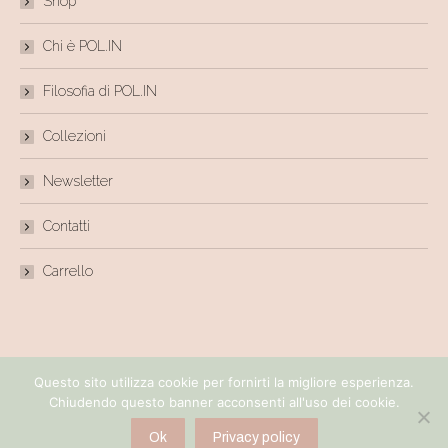
Shop
Chi è POL.IN
Filosofia di POL.IN
Collezioni
Newsletter
Contatti
Carrello
Questo sito utilizza cookie per fornirti la migliore esperienza.
©polincouture-2018/2021
Chiudendo questo banner acconsenti all'uso dei cookie.
POL.IN couture - Paola Paletto • via Sestriere 56 (fronte COOP) 10060 PINASCA (TO) •
email:polin@polincouture.net • P.IVA 11394440017
Ok
Privacy policy