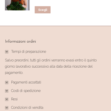
Questo
Scegli
prodotto
ha
più
varianti.
Informazioni ordini
Le
opzioni
Tempi di preparazione
possono
Salvo preordini, tutti gli ordini verranno evasi entro il quinto
essere
giorno lavorativo successivo alla data della ricezione del
scelte
pagamento.
nella
Pagamenti accettati
pagina
del
Costi di spedizione
prodotto
Resi
Condizioni di vendita