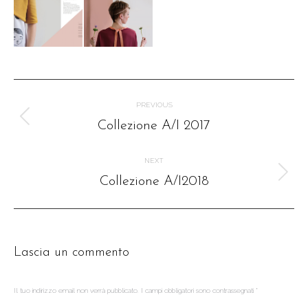
Album
navigation
PREVIOUS
Previous
Collezione A/I 2017
album:
NEXT
Next
Collezione A/I2018
album:
Lascia un commento
Il tuo indirizzo email non verrà pubblicato. I campi obbligatori sono contrassegnati
*