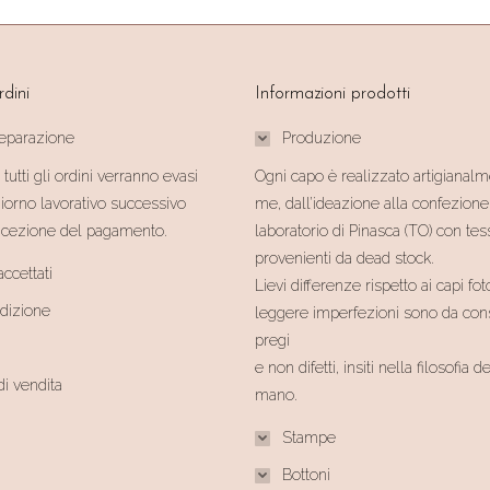
rdini
Informazioni prodotti
reparazione
Produzione
 tutti gli ordini verranno evasi
Ogni capo è realizzato artigianal
giorno lavorativo successivo
me, dall’ideazione alla confezione
 ricezione del pagamento.
laboratorio di Pinasca (TO) con tes
provenienti da dead stock.
ccettati
Lievi differenze rispetto ai capi fot
edizione
leggere imperfezioni sono da cons
pregi
e non difetti, insiti nella filosofia d
di vendita
mano.
Stampe
Bottoni