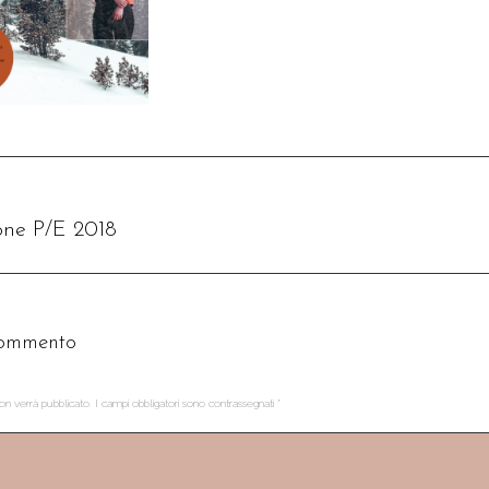
Next
one P/E 2018
album
commento
non verrà pubblicato. I campi obbligatori sono contrassegnati
*