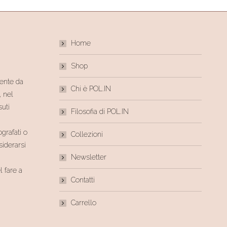
Home
Shop
mente da
Chi è POL.IN
, nel
suti
Filosofia di POL.IN
ografati o
Collezioni
iderarsi
Newsletter
el fare a
Contatti
Carrello