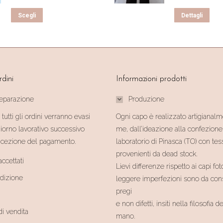
Questo
Que
Scegli
Dettagli
prodotto
prod
ha
ha
più
più
varianti.
vari
rdini
Informazioni prodotti
Le
Le
opzioni
opzi
reparazione
Produzione
possono
pos
 tutti gli ordini verranno evasi
Ogni capo è realizzato artigianal
essere
ess
giorno lavorativo successivo
me, dall’ideazione alla confezione
scelte
scel
 ricezione del pagamento.
laboratorio di Pinasca (TO) con tes
nella
nell
provenienti da dead stock.
ccettati
pagina
pag
Lievi differenze rispetto ai capi fot
del
del
edizione
leggere imperfezioni sono da cons
prodotto
prod
pregi
e non difetti, insiti nella filosofia d
di vendita
mano.