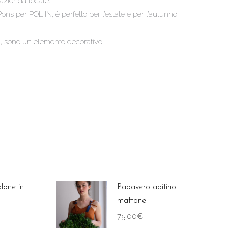
 azienda locale.
ons per POL.IN, è perfetto per l’estate e per l’autunno.
3D, sono un elemento decorativo.
lone in
Papavero abitino
mattone
75,00
€