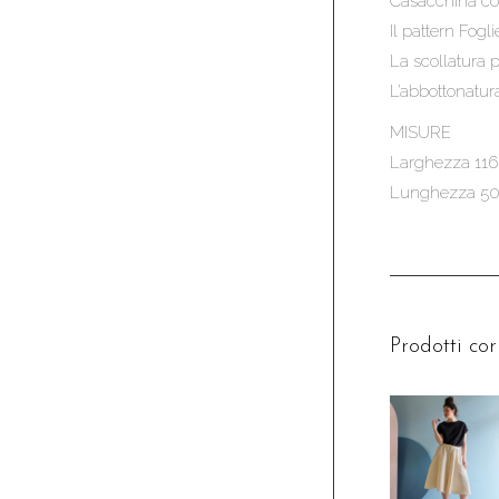
Casacchina cort
Il pattern Fogl
La scollatura p
L’abbottonatura
MISURE
Larghezza 11
Lunghezza 5
Prodotti cor