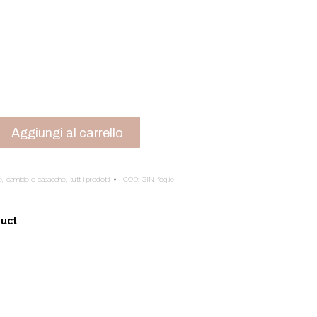
Aggiungi al carrello
e
,
camicie e casacche
,
tutti i prodotti
COD:
GIN-foglie
duct
re
ebook