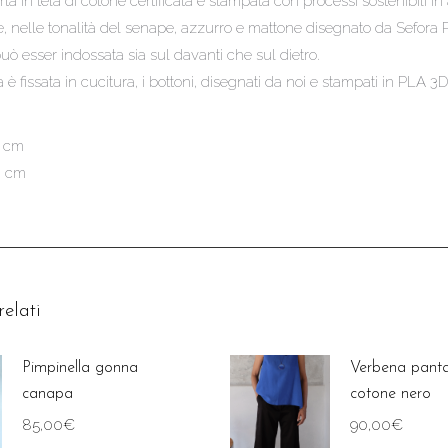
a in tela di cotone certificata e stampata con processi sostenibili in
ie, nelle tonalità del senape, azzurro e mattone disegnato da Sefora P
uò esser indossata sia sul davanti che sul dietro.
 è fissata in cucitura, i bottoni, disegnati da noi e stampati in PLA 
6 cm
0 cm
relati
Pimpinella gonna
Verbena panta
canapa
cotone nero
85,00
€
90,00
€