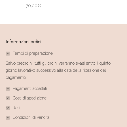
più
70,00
€
varianti.
Le
opzioni
possono
essere
Informazioni ordini
scelte
Tempi di preparazione
nella
Salvo preordini, tutti gli ordini verranno evasi entro il quinto
pagina
giorno lavorativo successivo alla data della ricezione del
del
pagamento.
prodotto
Pagamenti accettati
Costi di spedizione
Resi
Condizioni di vendita