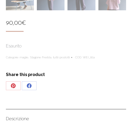
90,00
€
Esaurito
Categorie:
maglie
,
Stagione Fredda
,
tutti i prodotti
COD:
WEI_lilla
Share this product
Share
Share
on
on
Pinterest
Facebook
Descrizione