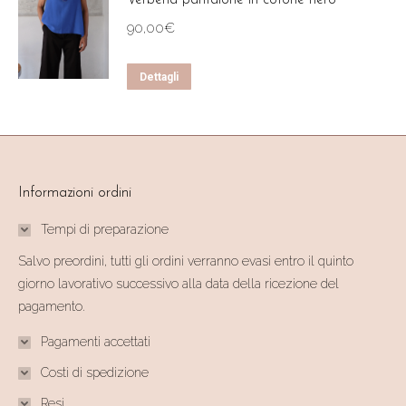
Verbena pantalone in cotone nero
90,00
€
Questo
Dettagli
prodotto
ha
più
varianti.
Informazioni ordini
Le
opzioni
Tempi di preparazione
possono
Salvo preordini, tutti gli ordini verranno evasi entro il quinto
essere
giorno lavorativo successivo alla data della ricezione del
scelte
pagamento.
nella
Pagamenti accettati
pagina
del
Costi di spedizione
prodotto
Resi