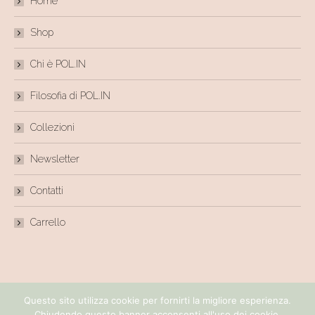
Home
Shop
Chi è POL.IN
Filosofia di POL.IN
Collezioni
Newsletter
Contatti
Carrello
Questo sito utilizza cookie per fornirti la migliore esperienza.
©polincouture-2018/2021
Chiudendo questo banner acconsenti all'uso dei cookie.