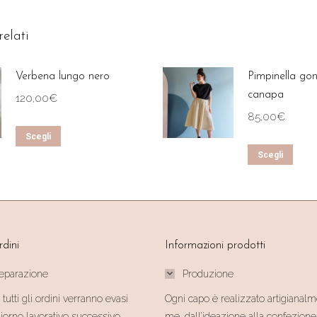
relati
Verbena lungo nero
Pimpinella go
canapa
120,00
€
85,00
€
Questo
Scegli
Ques
prodotto
Scegli
prodo
ha
ha
più
più
varianti.
varian
Le
rdini
Informazioni prodotti
Le
opzioni
opzio
possono
reparazione
Produzione
poss
essere
 tutti gli ordini verranno evasi
Ogni capo è realizzato artigianal
esse
scelte
giorno lavorativo successivo
me, dall’ideazione alla confezione